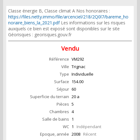
Classe énergie B, Classe climat A Nos honoraires :
https://files.netty.immo/file/arcenciel/218/2Q0l7/bareme_ho
noraire_biens_la_2021.pdf
Les informations sur les risques
auxquels ce bien est exposé sont disponibles sur le site
Géorisques : georisques.gouv.fr
Vendu
Référence
VM292
Ville
Trignac
Type
Individuelle
Surface
154.00
Séjour
60
Superficie du terrain
20 a
Pièces
5
Chambres
4
Salle de bains
1
WC
1
Indépendant
Epoque, année
2008
Récent