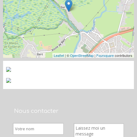
Leaflet
| ©
OpenStreetMap
|
Foursquare
contributors
Nous contacter