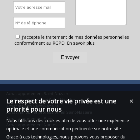
J'accepte le traitement de mes données personnelles
conformément au RGPD.
En savoir plus
Achat appartement Saint-Nazaire
Location appartement Saint-Nazaire
Le respect de votre vie privée est une
✕
Achat maison Saint-Nazaire
priorité pour nous
Achat immobilier professionnel Saint-Nazaire
Achat appartement Paris
Nous utilisons des cookies afin de vous offrir une expérience
Achat appartement Nantes
optimale et une communication pertinente sur notre site.
Grace à ces technologies, nous pouvons vous proposer du
Maison à vendre Saint-Nazaire