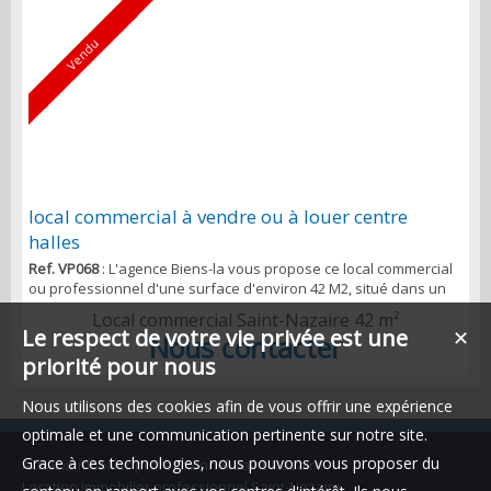
Vendu
local commercial à vendre ou à louer centre
halles
Ref. VP068
: L'agence Biens-la vous propose ce local commercial
ou professionnel d'une surface d'environ 42 M2, situé dans un
secteur très passant d'une grande avenue principale à St
Local commercial Saint-Nazaire
42 m²
Nazaire, très beau linéaire de vitrine. Une réserve/arrière
Le respect de votre vie privée est une
✕
Nous contacter
boutique avec cuisine aménagée et WC indépendants.
priorité pour nous
Possibilité d’accéder à un jardin collectif. Vous bénéficierez de la
présence des commerces de proximité, de ...
Nous utilisons des cookies afin de vous offrir une expérience
optimale et une communication pertinente sur notre site.
Grace à ces technologies, nous pouvons vous proposer du
Achat immobilier professionnel Saint-Nazaire
Location immobilier professionnel Saint-Nazaire