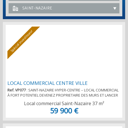
SAINT-NAZAIRE
Spécial investisseur
LOCAL COMMERCIAL CENTRE VILLE
Ref. VP077
: SAINT-NAZAIRE HYPER-CENTRE – LOCAL COMMERCIAL
À FORT POTENTIEL DEVENEZ PROPRIETAIRE DES MURS ET LANCER
VOTRE ACTIVITE Situé en plein cœur de Saint-Nazaire, au rez-de-
Local commercial Saint-Nazaire
37 m²
chaussée d'un immeuble en copropriété, ce local commercial
59 900 €
d'environ 37 m² bénéficie d'un emplacement recherché offrant
une excellente visibilité dans un environnement commerçant et
dynamique. Sa façade dotée d'une vitrine d...