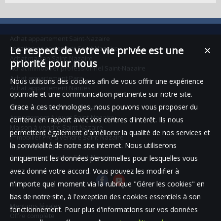
rangement, vaste dressing fonctionnel, salle...
Achat appartement Saint-Nazaire
Location appartement Saint-Nazaire
Le respect de votre vie privée est une
✕
Achat maison Saint-Nazaire
priorité pour nous
Achat immobilier professionnel Saint-Nazaire
Achat appartement Paris
Nous utilisons des cookies afin de vous offrir une expérience
Achat appartement Nantes
optimale et une communication pertinente sur notre site.
Grace à ces technologies, nous pouvons vous proposer du
Maison à vendre Saint-Nazaire
Appartement à louer Saint-Nazaire
contenu en rapport avec vos centres d'intérêt. Ils nous
Maison à vendre Saint-Nazaire
permettent également d'améliorer la qualité de nos services et
Immobilier Pro à vendre Saint-Nazaire
la convivialité de notre site internet. Nous utiliserons
Maison à vendre Saint-Nazaire
Appartement à louer Saint-Nazaire
uniquement les données personnelles pour lesquelles vous
avez donné votre accord. Vous pouvez les modifier à
n'importe quel moment via la rubrique "Gérer les cookies" en
Nos Honoraires
bas de notre site, à l'exception des cookies essentiels à son
Mentions légales
fonctionnement. Pour plus d'informations sur vos données
Offre complète