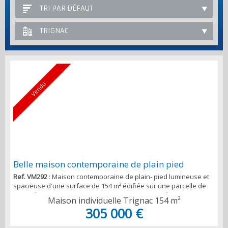
TRI PAR DÉFAUT
TRIGNAC
Vendu
Belle maison contemporaine de plain pied
Ref. VM292
: Maison contemporaine de plain- pied lumineuse et
spacieuse d'une surface de 154 m² édifiée sur une parcelle de
1890 m² environ. Salon/séjour de plus de 65 m2 m² environ avec
Maison individuelle Trignac
154 m²
chauffage au sol et poêle design, un plafond cathédral à
305 000 €
ossature bois. Une cuisine ouverte équipée avec un plot central.
Quatre chambres spacieuses disposant d'espaces de