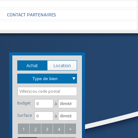
CONTACT PARTENAIRES
Achat
Location
Type de bien
Budget
à
Surface
à
1
2
3
4
+