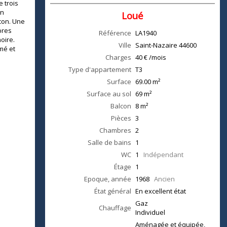
 trois
un
Loué
con. Une
bres
Référence
LA1940
oire.
Ville
Saint-Nazaire
44600
mé et
Charges
40 € /mois
Type d'appartement
T3
Surface
69.00
m²
Surface au sol
69
m²
Balcon
8
m²
Pièces
3
Chambres
2
Salle de bains
1
WC
1
Indépendant
Étage
1
Epoque, année
1968
Ancien
État général
En excellent état
Gaz
Chauffage
Individuel
Aménagée et équipée,