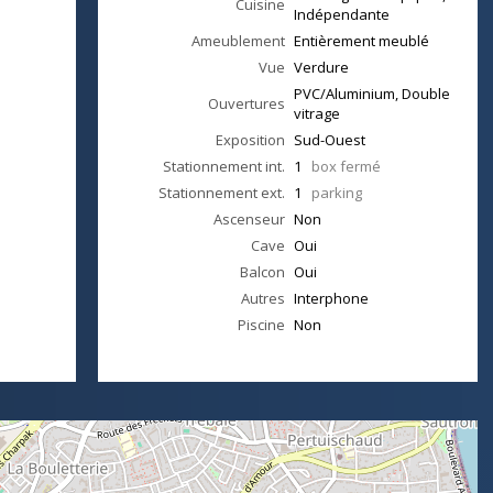
Cuisine
Indépendante
Ameublement
Entièrement meublé
Vue
Verdure
PVC/Aluminium, Double
Ouvertures
vitrage
Exposition
Sud-Ouest
Stationnement int.
1
box fermé
Stationnement ext.
1
parking
Ascenseur
Non
Cave
Oui
Balcon
Oui
Autres
Interphone
Piscine
Non