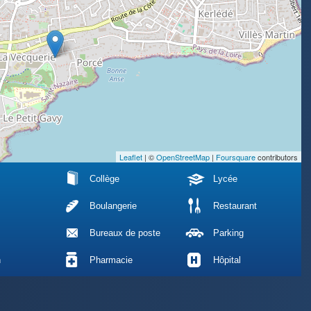
Leaflet
| ©
OpenStreetMap
|
Foursquare
contributors
Collège
Lycée
Boulangerie
Restaurant
Bureaux de poste
Parking
n
Pharmacie
Hôpital