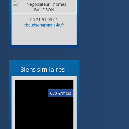
06 21 91 03 01
tbaudson@biens-la.fr
Biens similaires :
630 €/mois